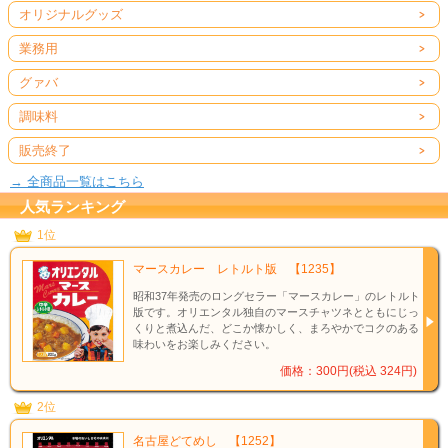
オリジナルグッズ
業務用
グァバ
調味料
販売終了
→ 全商品一覧はこちら
人気ランキング
1位
マースカレー レトルト版 【1235】
昭和37年発売のロングセラー「マースカレー」のレトルト
版です。オリエンタル独自のマースチャツネとともにじっ
くりと煮込んだ、どこか懐かしく、まろやかでコクのある
味わいをお楽しみください。
価格：300円(税込 324円)
2位
名古屋どてめし 【1252】