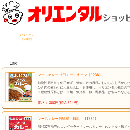
1 / 1ページ
（全8件）
10位
マースカレー 大豆ミートキーマ【1238】
動物性原料※を使用せず、植物由来の原料のおいしさを活かし
ひき肉の変わりに大豆たんぱくを使用し、オリエンタル独自の
※動物性原料とは、肉類・魚介類・卵・乳製品・はちみつなど
価格： 300円(税込 324円)
マースカレー若鯱家 和風 【1735】
昭和37年発売のロングセラー「マースカレー」のレトルト版で