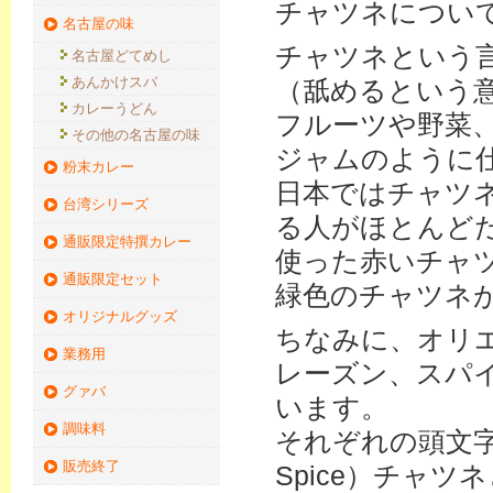
チャツネについ
名古屋の味
チャツネという
名古屋どてめし
あんかけスパ
（舐めるという
カレーうどん
フルーツや野菜
その他の名古屋の味
ジャムのように
粉末カレー
日本ではチャツ
台湾シリーズ
る人がほとんど
通販限定特撰カレー
使った赤いチャ
通販限定セット
緑色のチャツネ
オリジナルグッズ
ちなみに、オリ
業務用
レーズン、スパ
グァバ
います。
調味料
それぞれの頭文字を取
販売終了
Spice）チャ