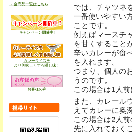
→ 全商品一覧はこちら
では、チャツネ
一番使いやすい
ことです。
キャンペーン開催中!
例えばマースチ
を甘くすること
辛いカレーが食
を入れます。
カレーライスを
より美味しくする隠し味！
つまり、個人の
うのです。
この場合は1人前
お客様の声
また、カレール
えてカレーに奥
この場合は2人前
先に入れておく