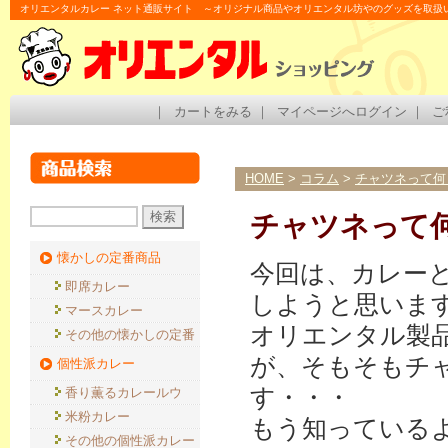
オリエンタルカレー ネット通販サイト ～オリジナル商品やオリエンタル坊やのグッズを取扱
｜
カートをみる
｜
マイページへログイン
｜
ご
HOME
>
コラム
>
チャツネって何
チャツネって
懐かしの定番商品
今回は、カレー
即席カレー
しようと思いま
マースカレー
オリエンタル製
その他の懐かしの定番
が、そもそもチ
個性派カレー
す・・・
香り薫るカレールウ
米粉カレー
もう知っている
その他の個性派カレー