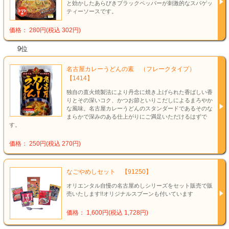
と効かしたあらびきブラックペッパーが刺激的なスパゲッ
ティーソースです。
価格： 280円(税込 302円)
9位
名古屋カレーうどんの素 （フレークタイプ）
【1414】
独自の直火焼製法により丹念に焼き上げられた香ばしい香
りとその深いコク、かつお節といりこだしによるまろやか
な風味。名古屋カレーうどんのスタンダードであるそのな
まらかで深みのある仕上がりにご満足いただけるはずで
す。
価格： 250円(税込 270円)
なごやめしセット 【91250】
オリエンタル自慢の名古屋めしシリーズをセット販売で販
売いたします!!オリジナルスプーンも付いています
価格： 1,600円(税込 1,728円)