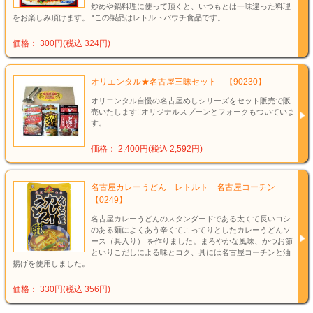
炒めや鍋料理に使って頂くと、いつもとは一味違った料理
をお楽しみ頂けます。 *この製品はレトルトパウチ食品です。
価格： 300円(税込 324円)
オリエンタル★名古屋三昧セット 【90230】
オリエンタル自慢の名古屋めしシリーズをセット販売で販
売いたします!!オリジナルスプーンとフォークもついていま
す。
価格： 2,400円(税込 2,592円)
名古屋カレーうどん レトルト 名古屋コーチン
【0249】
名古屋カレーうどんのスタンダードである太くて長いコシ
のある麺によくあう辛くてこってりとしたカレーうどんソ
ース（具入り） を作りました。まろやかな風味、かつお節
といりこだしによる味とコク、具には名古屋コーチンと油
揚げを使用しました。
価格： 330円(税込 356円)