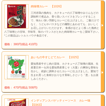
肉味噌カレー 【1026】
三河赤鶏の挽肉を、カクキューの八丁味噌やみりんなどの
調味料で煮込み、香り高いスパイスをブレンドすること
で、味わい深い芳醇なカレーに仕上げました。 ご飯だけで
なく、うどんやパスタなどの麺類とあわせても、おいしく
お召し上がりいただけます。 食感がほどよく残った挽肉と
八丁味噌との甘味、辛味等、味のバランスがとれた肉味噌カレーをご賞味下さい。
*この製品はレトルトパウチ食品です。
価格： 380円(税込 410円)
あいちの牛すじどてカレー 【1025】
愛知県産牛すじ肉の旨味、カクキュー八丁味噌の風味、生
産量日本一を誇る愛知県産青じそ（大葉）の爽快な香味を
生かし、絶妙に調和させたカレーに仕上げました。愛知で
生まれ育った食材がおりなす美味しさという「恵」をお楽
しみください。
価格： 470円(税込 508円)
インディアンスパゲッティーソース カレー味
【0343】