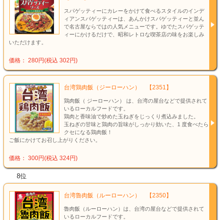
スパゲッティーにカレーをかけて食べるスタイルのインデ
ィアンスパゲッティーは、あんかけスパゲッティーと並ん
で名古屋ならではの人気メニューです。ゆでたスパゲッテ
ィーにかけるだけで、昭和レトロな喫茶店の味をお楽しみ
いただけます。
価格： 280円(税込 302円)
台湾鶏肉飯（ジーローハン） 【2351】
鶏肉飯（ ジーローハン） は、台湾の屋台などで提供されて
いるローカルフードです。
鶏肉と香味油で炒めた玉ねぎをじっくり煮込みました。
玉ねぎの甘味と鶏肉の旨味がしっかり効いた、1 度食べたら
クセになる鶏肉飯！
ご飯にかけてお召し上がりください。
価格： 300円(税込 324円)
8位
台湾魯肉飯（ルーローハン） 【2350】
魯肉飯（ルーローハン）は、台湾の屋台などで提供されて
いるローカルフードです。