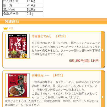
たんぱく質
12.6ｇ
脂 質
20.4ｇ
炭水化物
18.8ｇ
食塩相当量
2.4ｇ
関連商品
2位
名古屋どてめし 【1252】
八丁味噌のコクと香りを生かし、豚ホルモンとコンニャク
をオリエンタル独自のマースチャツネとともにじっくりや
わらかく煮込みました。フルーツの酸味と甘味が八丁味噌
の風味を引き立てています。
価格:300円(税込 324円)
肉味噌カレー 【1026】
三河赤鶏の挽肉を、カクキューの八丁味噌やみりんなどの
調味料で煮込み、香り高いスパイスをブレンドすること
で、味わい深い芳醇なカレーに仕上げました。
ご飯だけでなく、うどんやパスタなどの麺類とあわせて
も、おいしくお召し上がりいただけます。
食感がほどよく残った挽肉と八丁味噌との甘味、辛味等、味のバランスがとれた
肉味噌カレーをご賞味下さい。