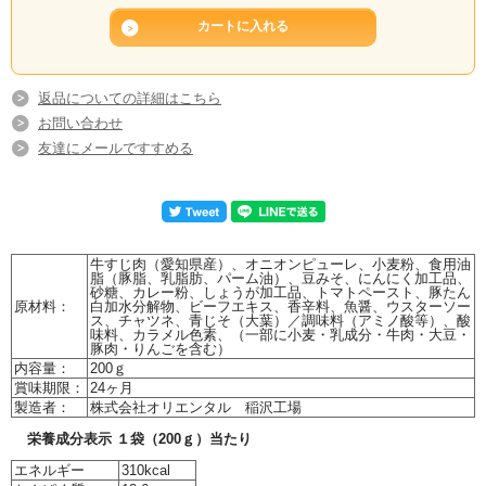
返品についての詳細はこちら
お問い合わせ
友達にメールですすめる
牛すじ肉（愛知県産）、オニオンピューレ、小麦粉、食用油
脂（豚脂、乳脂肪、パーム油）、豆みそ、にんにく加工品、
砂糖、カレー粉、しょうが加工品、トマトペースト、豚たん
原材料：
白加水分解物、ビーフエキス、香辛料、魚醤、ウスターソー
ス、チャツネ、青じそ（大葉）／調味料（アミノ酸等）、酸
味料、カラメル色素、（一部に小麦・乳成分・牛肉・大豆・
豚肉・りんごを含む）
内容量：
200ｇ
賞味期限：
24ヶ月
製造者：
株式会社オリエンタル 稲沢工場
栄養成分表示 １袋（200ｇ）当たり
エネルギー
310kcal