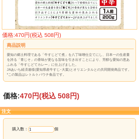
価格:470円(税込 508円)
商品説明
愛知の郷土料理である「牛すじどて煮」を八丁味噌仕立てにし、日本一の生産量
を誇る「青じそ」の香味が更なる旨味を引き出すことにより、芳醇な愛知の恵あ
ふれる「牛すじどてカレー」に仕上げました。
JAあいち経済連様(愛知県産牛すじ･大葉)とオリエンタルとの共同開発商品です。
*この製品はレトルトパウチ食品です。
価格:
470円
(税込 508円)
注文
購入数：
個