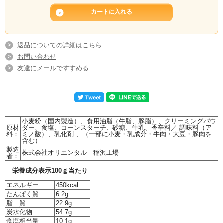
返品についての詳細はこちら
お問い合わせ
友達にメールですすめる
小麦粉（国内製造）、食用油脂（牛脂、豚脂）、クリーミングパウ
原材
ダー、食塩、コーンスターチ、砂糖、牛乳、香辛料／ 調味料（ア
料：
ミノ酸）、乳化剤 、（一部に小麦・乳成分・牛肉・大豆・豚肉を
含む）
製造
株式会社オリエンタル 稲沢工場
者：
栄養成分表示100ｇ当たり
エネルギー
450kcal
たんぱく質
6.2g
脂 質
22.9g
炭水化物
54.7g
食塩相当量
10.1g