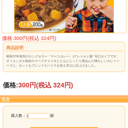
価格:300円(税込 324円)
商品説明
昭和37年発売のロングセラー「マースカレー」の“レトルト版” 辛口タイプです。
オリエンタル独自のマースチャツネとともにじっくり煮込んだ懐かしいカレーソ
ースに、ホットなブレンドスパイスを加え辛口に仕上げました。
価格:
300円
(税込 324円)
注文
購入数：
個