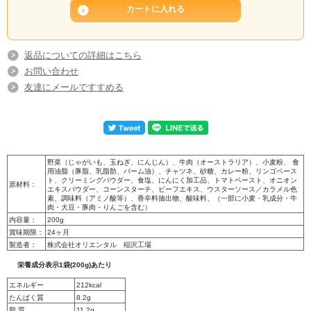
返品についての詳細はこちら
お問い合わせ
友達にメールですすめる
野菜（じゃがいも、玉ねぎ、にんじん）、牛肉（オーストラリア）、小麦粉、 食
用油脂（豚脂、乳脂肪、パーム油）、チャツネ、砂糖、カレー粉、リンゴペース
ト、クリーミングパウダー、食塩、にんにく加工品、トマトペースト、オニオン
原材料：
エキスパウダー、コーンスターチ、ビーフエキス、ウスターソース／カラメル色
素、調味料（アミノ酸等）、香辛料抽出物、酸味料、（一部に小麦・乳成分・牛
肉・大豆・豚肉・りんごを含む）
内容量：
200g
賞味期限：
24ヶ月
製造者：
株式会社オリエンタル 稲沢工場
栄養成分表示1袋(200g)あたり
エネルギー
212kcal
たんぱく質
8.2g
脂 質
11.2g