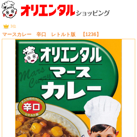
3位
マースカレー 辛口 レトルト版 【1236】